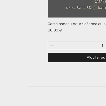
Carte cadeau pour 1 séance au c
Prix
80,00 €
Ajouter au
©
KAME
Mentions