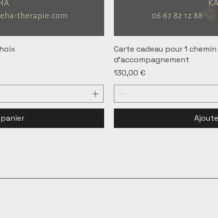
hoix
Carte cadeau pour 1 chemin
d'accompagnement
Prix
130,00 €
 panier
Ajoute
HA - Audrey Bourotte - Coach d'envies.
Tous droits ré
 Légales
CGDV
M