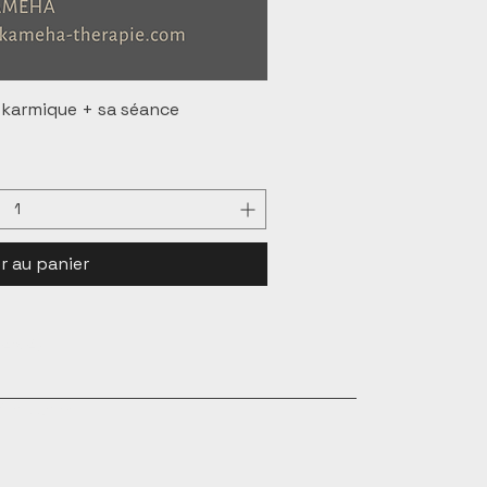
 karmique + sa séance
r au panier
servés
on Panier