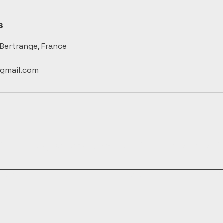
s
 Bertrange, France
gmail.com
HA - Audrey Bourotte - Coach d'envies.
Tous droits ré
 Légales
CGDV
M