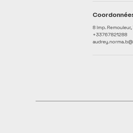
Coordonnée
8 Imp. Remouleur,
+33767821288
audrey.norma.b@
©
KAME
Mentions